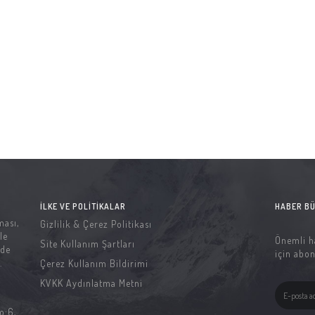
İLKE VE POLITIKALAR
HABER BÜ
ması,
Gizlilik & Çerez Politikası
le
Önemli h
Site Kullanım Şartları
 de
için abon
.
Çerez Kullanım Bildirimi
KVKK Aydınlatma Metni
o:6,