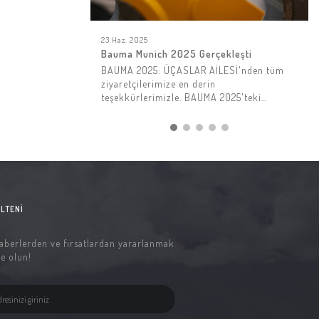
23 Haz. 2025
Bauma Munich 2025 Gerçekleşti
BAUMA 2025: ÜÇASLAR AİLESİ'nden tüm
ziyaretçilerimize en derin
teşekkürlerimizle. BAUMA 2025'teki
standımızı ziyaret eden herkese çok
teşekkür ederiz! Birçoğunuzla bağlantı
LTENI
aberlerden ve fırsatlardan yararlanmak
e olun!