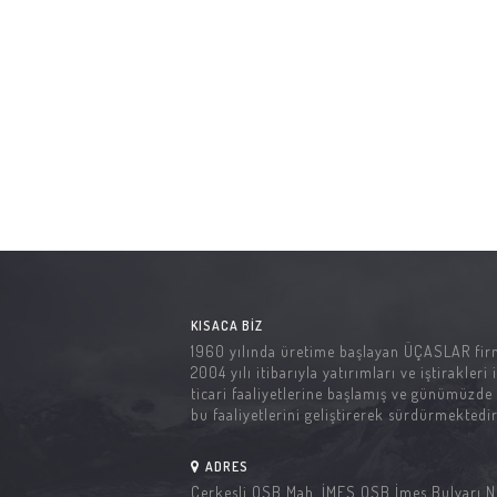
KISACA BIZ
1960 yılında üretime başlayan ÜÇASLAR fir
2004 yılı itibarıyla yatırımları ve iştirakleri i
ticari faaliyetlerine başlamış ve günümüzde
bu faaliyetlerini geliştirerek sürdürmektedir
ADRES
Çerkesli OSB Mah. İMES OSB İmes Bulvarı N