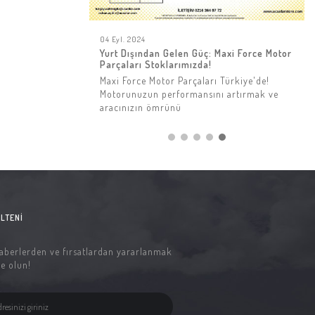
23 Haz. 2025
Bauma Munich 2025 Gerçekleşti
BAUMA 2025: ÜÇASLAR AİLESİ'nden tüm
ziyaretçilerimize en derin
teşekkürlerimizle. BAUMA 2025'teki
standımızı ziyaret eden herkese çok
teşekkür ederiz! Birçoğunuzla bağlantı
LTENI
aberlerden ve fırsatlardan yararlanmak
e olun!