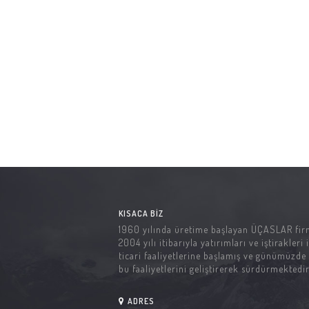
KISACA BIZ
1960 yılında üretime başlayan ÜÇASLAR fir
2004 yılı itibarıyla yatırımları ve iştirakleri i
ticari faaliyetlerine başlamış ve günümüzde
bu faaliyetlerini geliştirerek sürdürmektedir
ADRES
Çerkesli OSB Mah. İMES OSB İmes Bulvarı N