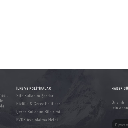
İLKE VE POLITIKALAR
HABER BÜ
ması,
Site Kullanım Şartları
le
Önemli h
Gizlilik & Çerez Politikası
 de
için abon
.
Çerez Kullanım Bildirimi
KVKK Aydınlatma Metni
o:6,