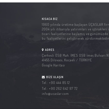
KISACA BIZ
1960 yılında üretime başlayan ÜÇASLAR fir
2004 yılı itibarıyla yatırımları ve iştirakleri i
ticari faaliyetlerine başlamış ve günümüzde
bu faaliyetlerini geliştirerek sürdürmektedir
ADRES
Çerkesli OSB Mah. İMES OSB İmes Bulvarı N
41455 Dilovası, Kocaeli / TÜRKİYE
Google Haritası
BIZE ULAŞIN
Tel.:
+90 444 85 12
Tel.:
+90 262 642 97 72
info@ucaslar.com