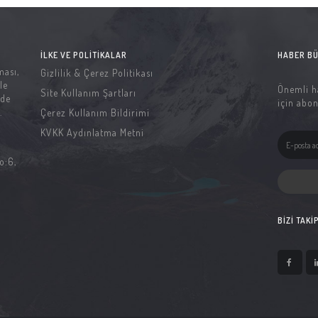
İLKE VE POLITIKALAR
HABER BÜ
ması,
Gizlilik & Çerez Politikası
le
Önemli h
Site Kullanım Şartları
 de
için abon
.
Çerez Kullanım Bildirimi
KVKK Aydınlatma Metni
o:6,
BIZI TAKI