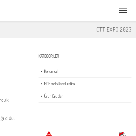
CTT EXPO 2023
KATEGORILER
Kurumsal
Mühendislik ve Üretim
Ürün Grupları
rduk.
ğı oldu.