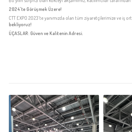
Bu yılın sürprizi olan kokteyl akşamımız, katılımcılar tarafından 
2024'te Görüşmek Üzere!
CTT EXPO 2023’te yanımızda olan tüm ziyaretçilerimize ve iş ort
bekliyoruz!
ÜÇASLAR: Güven ve Kalitenin Adresi.