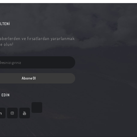
LTENI
aberlerden ve fırsatlardan yararlanmak
e olun!
Abone Ol
P EDIN