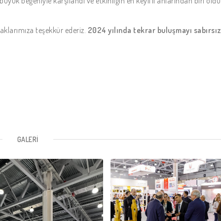
büyük beğeniyle karşılandı ve etkinliğin en keyifli anlarından biri oldu
aklarımıza teşekkür ederiz.
2024 yılında tekrar buluşmayı sabırsız
GALERI