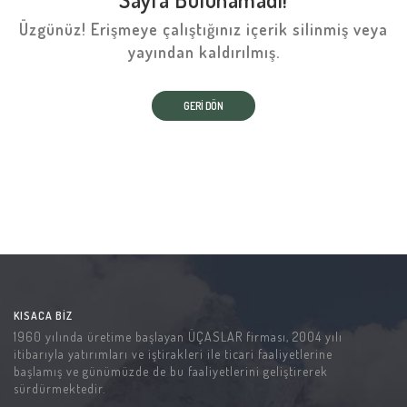
Üzgünüz! Erişmeye çalıştığınız içerik silinmiş veya
yayından kaldırılmış.
GERI DÖN
KISACA BIZ
1960 yılında üretime başlayan ÜÇASLAR firması, 2004 yılı
itibarıyla yatırımları ve iştirakleri ile ticari faaliyetlerine
başlamış ve günümüzde de bu faaliyetlerini geliştirerek
sürdürmektedir.