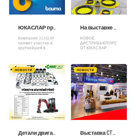
Ваш
положении
UCASLAR в отрасли,
её будущих целях
и
ЮКАСЛАР примет участие на крупнейшей в мире выставке строительной техники BAUMA 2025!
На выставке SAHA EXPO 2024 мы представили новые детали GOETZE
Компания UCASLAR
НОВОЕ
примет участие в
ДИСТРИБЬЮТОРСТВО
крупнейшей в
ОТ ЮКАСЛАР
мире выставке
Детали GOETZE для
строительной
промышленной и
техники BAUMA 2025
авиационной
на стенде A5.250.
техники,
НОВОСТИ
НОВОСТИ
Ознакомьтесь с
возродите вашb
новейшей
машины! Хотите
продукцией и
вдохнуть новую
технологическими
жизнь и улучшить
инновациями
характеристики
UCASLAR на
вашей техники?
выставке, которая
Тогда
пройдёт в
прокладки GOETZE
это то, что вы
Детали двигателя Maxi Force теперь в Турции!
Выставка CTT EXPO 2024 в России прошла успешно!