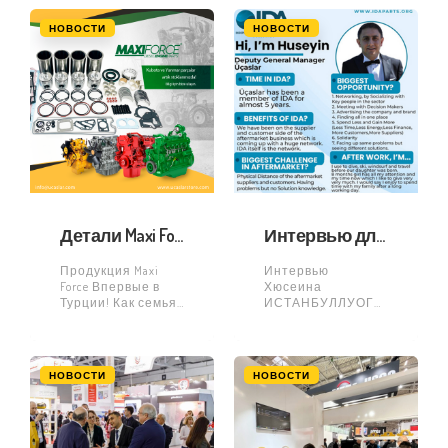
посетители
v=AywKNuFYMfk
остались очень
НОВОСТИ
НОВОСТИ
довольны. СЕМЬЯ
UCASLAR
благодарит всех и
с нетерпением
ждёт новой
встречи!
Детали Maxi Force приезжают в Турцию и ЮКАСЛАР!
Интервью для IDA Хусейна Истанбуллуоглу
Продукция Maxi
Интервью
Force Впервые в
Хюсеина
Турции! Как семья
ИСТАНБУЛЛУОГЛУ
UCASLAR, мы
для IDA: Семья ÜÇ
испытываем
ASLAR с гордостью
огромную гордость
делится новостью
и радость, будучи
Несколько дней
НОВОСТИ
НОВОСТИ
первым и
назад наш
единственным
заместитель
официальным
генерального
дистрибьютором
директора Хюсеин
продукции Maxi
ИСТАНБУЛЛУОГЛУ