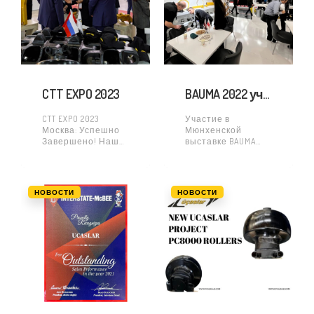
Force в Турции!
дал важное
Запчасти Yanmar
интервью
Ассоциации
независимых
дистрибьюторов
(IDA). В
CTT EXPO 2023
BAUMA 2022 участие
CTT EXPO 2023
Участие в
Москва: Успешно
Мюнхенской
Завершено! Наше
выставке BAUMA
участие в
2022 прошло
выставке CTT EXPO
успешно. Мы
2023, прошедшей в
благодарим всех!
Москве (Россия),
Интерес к нашей
НОВОСТИ
НОВОСТИ
стало большим
компании был
успехом. Высокий
очень высок, и в
интерес и
общей сложности
продуктивные
нас посетили
встречи
тысячи клиентов.
Благодаря
Все
большому