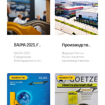
BAUMA 2025, ГЕРМАНИЯ ПРОШЛА С УСПЕХОМ
Производственное предприятие UCASLAR было посещено журналом Makina Market | Новейшие технологии и инновационная продукция
BAUMA 2025:
Журнал Makina
Сердечная
Market посетил
благодарность от
производственные
всей команды
мощности
UCASLAR всем
компании UCASLAR
нашим
и ознакомился с
посетителям.
её
НОВОСТИ
НОВОСТИ
Благодарим всех,
производственными
кто посетил наш
процессами и
стенд на выставке
инновационной
BAUMA 2025! Было
продукцией.
приятно
Узнайте
пообщаться со
подробную
многими из вас.
информацию о