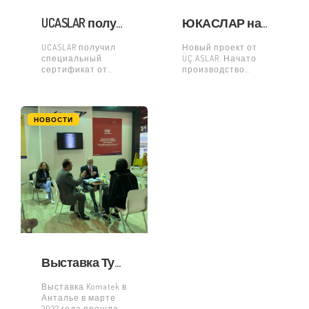
UCASLAR получил специальный сертификат от Interstate McBee
ЮКАСЛАР начал новый проект по РС8000!
UCASLAR получил
Новый проект от
специальный
ÜÇ ASLAR: Начато
сертификат от
производство
Interstate McBee за
ходовой части!
большие
Компания ÜÇ ASLAR
достижения в
продолжает
продажах 2021
предлагать
НОВОСТИ
года. И теперь мы
инновационные
готовы к новым
решения для
победам!
сектора
строительной
техники. Наш
новый проект по
производству
ходовой части
запущен с
Выставка Турции KOMATEK 2022
Выставка Komatek в
Анталье в марте
2022 года прошла с