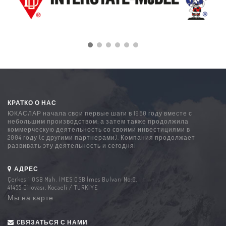
КРАТКО О НАС
ЮКАСЛАР начала свои первые шаги в 1960 году вместе с
небольшим производством; а затем также продолжила
коммерческую деятельность со своими инвестициями в
2004 году (с другими партнерами). Компания продолжает
развивать эту деятельность и сегодня!
АДРЕС
Çerkesli OSB Mah. İMES OSB İmes Bulvarı No:6,
41455 Dilovası, Kocaeli / TÜRKİYE
Мы на карте
CВЯЗАТЬСЯ С НАМИ