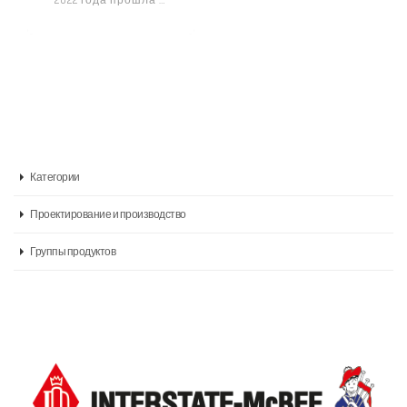
большим успехом!
Компания ÜÇ ASLAR
представила
участникам
новейшие
продукты и
решения в
отрасли. Наш
стенд вызвал
большой интерес,
Категории
Проектирование и производство
Группы продуктов