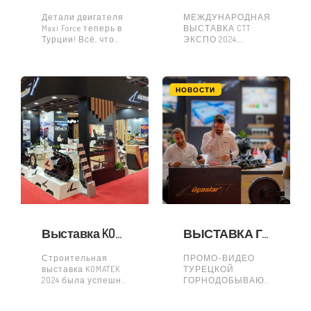
Детали двигателя
МЕЖДУНАРОДНАЯ
Maxi Force теперь в
ВЫСТАВКА CTT
Турции! Всё, что
ЭКСПО 2024,
нужно для
ОРГАНИЗОВАННАЯ
повышения
С ПОМОЩЬЮ
производительности
ТОРГОВО-
двигателя и
ПРОМЫШЛЕННОЙ
НОВОСТИ
продления срока
ПАЛАТЫ
службы вашего
СТАМБУЛА,
автомобиля,
прошла успешно!
теперь доступно в
СЕМЬЯ ЮКАСЛАР
благодарит всех,
встретимся в
следующем году!
Выставка KOMATEK 2024 была успешно завершена
ВЫСТАВКА ГОРНОДОБЫВАЮЩЕЙ ПРОМЫШЛЕННОСТИ ТУРЦИИ, РЕКЛАМНЫЙ РОЛИК 2024 ГОДА
Строительная
ПРОМО-ВИДЕО
выставка KOMATEK
ТУРЕЦКОЙ
2024 была успешно
ГОРНОДОБЫВАЮЩЕЙ
завершена! И
ВЫСТАВКИ
участники, и
https://www.youtube.com/watc